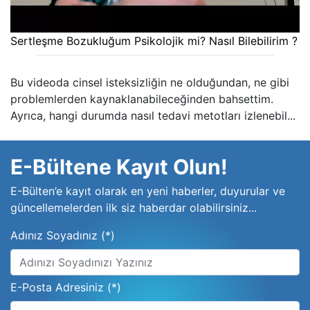
Sertleşme Bozukluğum Psikolojik mi? Nasıl Bilebilirim ?
Bu videoda cinsel isteksizliğin ne olduğundan, ne gibi
problemlerden kaynaklanabileceğinden bahsettim.
Ayrıca, hangi durumda nasıl tedavi metotları izlenebil...
E-Bültene Kayıt Olun!
E-Bülten’e kayıt olarak en yeni haberler, duyurular ve
güncellemelerden ilk siz haberdar olabilirsiniz...
Adınız Soyadınız (*)
E-Posta Adresiniz (*)